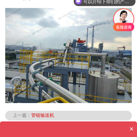
可以介绍下你们的产品么
你们是怎么收费的呢
上一篇：
管链输送机
×
下一篇：
管链输送机