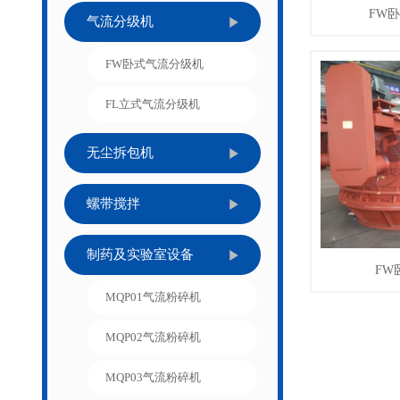
FW
查看详
气流分级机
FW卧式气流分级机
FL立式气流分级机
无尘拆包机
螺带搅拌
制药及实验室设备
FW
MQP01气流粉碎机
MQP02气流粉碎机
MQP03气流粉碎机