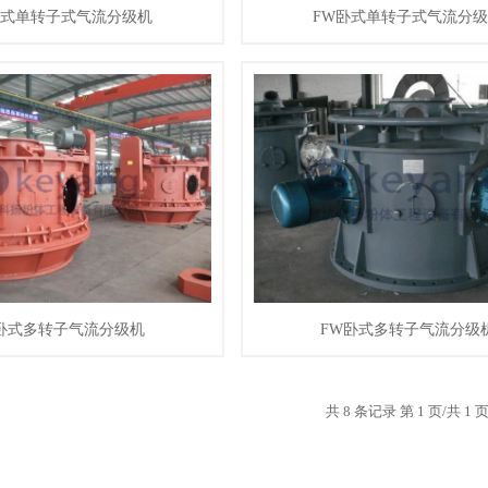
卧式单转子式气流分级机
FW卧式单转子式气流分
情
联系我们
查看详情
联系
卧式多转子气流分级机
FW卧式多转子气流分级
共 8 条记录 第 1 页/共 1 