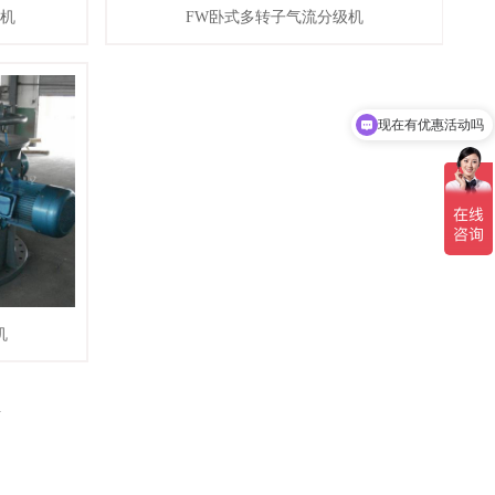
级机
FW卧式多转子气流分级机
我们
现在有优惠活动吗
机
页