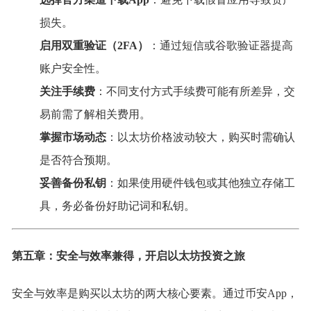
损失。
启用双重验证（2FA）
：通过短信或谷歌验证器提高
账户安全性。
关注手续费
：不同支付方式手续费可能有所差异，交
易前需了解相关费用。
掌握市场动态
：以太坊价格波动较大，购买时需确认
是否符合预期。
妥善备份私钥
：如果使用硬件钱包或其他独立存储工
具，务必备份好助记词和私钥。
第五章：安全与效率兼得，开启以太坊投资之旅
安全与效率是购买以太坊的两大核心要素。通过币安App，