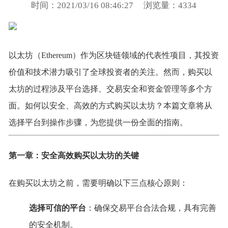
时间：2021/03/16 08:46:27
浏览量：4334
以太坊（Ethereum）作为区块链领域的代表性项目，其投资
价值和技术潜力吸引了全球投资者的关注。然而，购买以
太坊的过程涉及平台选择、交易安全和资金管理等多个方
面。如何以安全、高效的方式购买以太坊？本篇文章将从
选择平台到操作步骤，为您提供一份全面的指南。
第一章：安全高效购买以太坊的关键
在购买以太坊之前，需要明确以下三点核心原则：
选择可信的平台
：确保交易平台合法合规，具有完善
的安全机制。