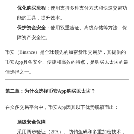
优化购买流程
：使用支持多种支付方式和快速交易功
能的工具，提升效率。
保护资金安全
：使用双重验证、离线存储等方法，保
障资产安全性。
币安（Binance）是全球领先的加密货币交易所，其提供的
币安App具备安全、便捷和高效的特点，是购买以太坊的最
佳选择之一。
第二章：为什么选择币安App购买以太坊？
在众多交易平台中，币安App因其以下优势脱颖而出：
顶级安全保障
采用两步验证（2FA）、防钓鱼码和多重加密技术，