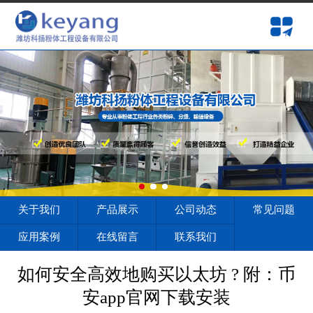
网站首页
关于我们
产品展示
公司动态
常见问题
应用案例
关于我们
产品展示
公司动态
常见问题
在线留言
应用案例
在线留言
联系我们
联系我们
如何安全高效地购买以太坊 ? 附：币
安app官网下载安装