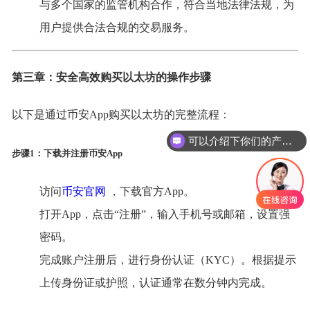
与多个国家的监管机构合作，符合当地法律法规，为
用户提供合法合规的交易服务。
第三章：安全高效购买以太坊的操作步骤
以下是通过币安App购买以太坊的完整流程：
可以介绍下你们的产品么
步骤1：下载并注册币安App
访问
币安官网
，下载官方App。
打开App，点击“注册”，输入手机号或邮箱，设置强
密码。
完成账户注册后，进行身份认证（KYC）。根据提示
上传身份证或护照，认证通常在数分钟内完成。