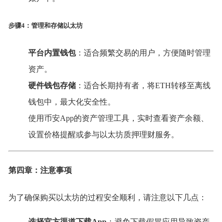
步骤4：管理和存储以太坊
平台内置钱包
：适合频繁交易的用户，方便随时管理
资产。
硬件钱包存储
：适合长期持有者，将ETH转移至离线
钱包中，最大化安全性。
使用币安App的资产管理工具，实时查看资产余额、
设置价格提醒或参与以太坊质押理财服务。
第四章：注意事项
为了确保购买以太坊的过程安全顺利，请注意以下几点：
选择官方渠道下载App
：避免下载假冒应用导致资产