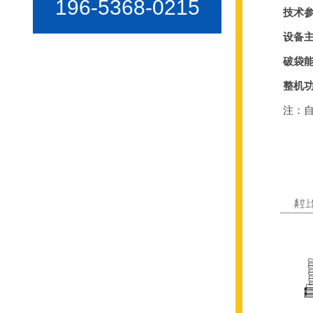
196-5368-0215
技术
设备
破袋
整机
注：自动