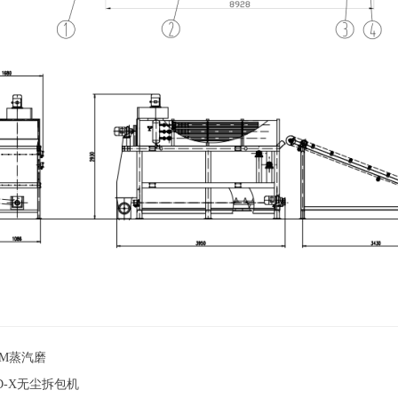
JM蒸汽磨
D-X无尘拆包机