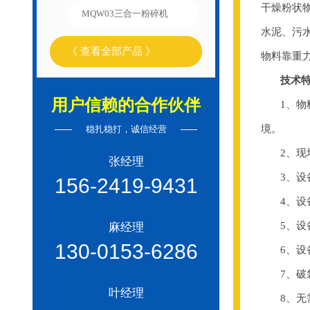
干燥粉状
MQW03三合一粉碎机
水泥、污
《 查看全部产品 》
物料靠重
技术
用户信赖的合作伙伴
1、物料
境。
稳扎稳打，诚信经营
2、现场
张经理
3、设备
156-2419-9431
4、设备
5、设备
麻经理
130-0153-6286
6、设备
7、破袋
叶经理
8、无需